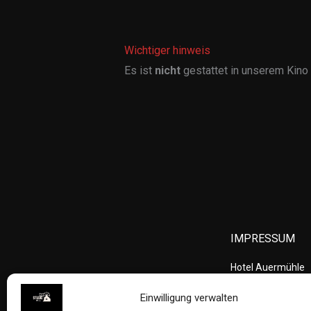
Wichtiger hinweis
Es ist
nicht
gestattet in unserem Kino
IMPRESSUM
Hotel Auermühle
Auermühle 4
Einwilligung verwalten
57577 Hamm (Sie